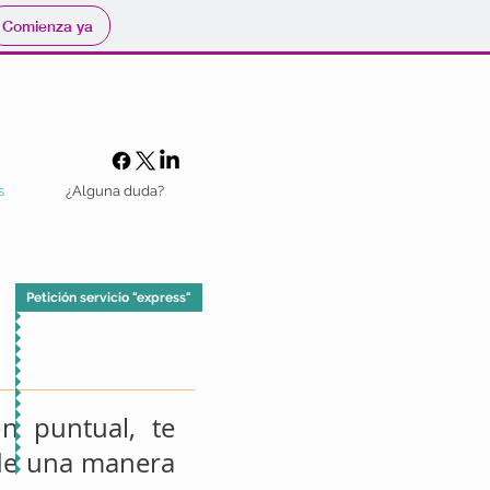
Comienza ya
s
¿Alguna duda?
Petición servicio "express"
n puntual, te
 de una manera