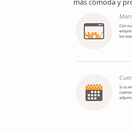
más cómoda y pro
Mant
Con nu
empresa
los sis
Cuen
Si su 
cuenta 
adjunt